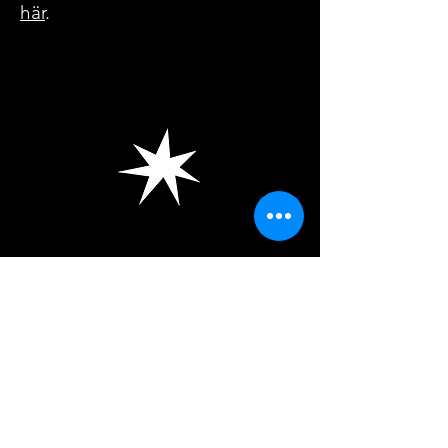
här
.
teatern@allatidersteater.se