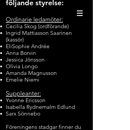
följande styrelse:
Ordinarie ledamöter:
Cecilia Skog (ordförande)
Ingrid Mattiasson Saarinen
(kassör)
EliSophie Andrée
Anna Borvin
Jessica Jönsson
Olivia Longo
Amanda Magnusson
Emelie Niemi
Suppleanter:
Yvonne Ericsson
Isabella Rydnemalm Edlund
Sarx Sönnebo
Föreningens stadgar finner du