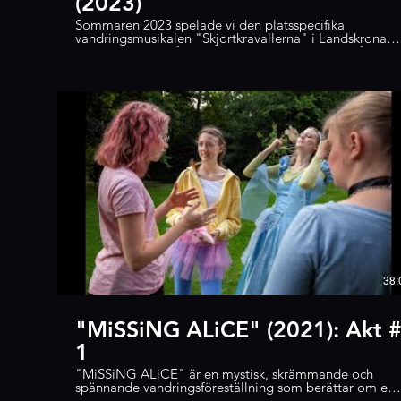
(2023)
Sommaren 2023 spelade vi den platsspecifika
vandringsmusikalen "Skjortkravallerna" i Landskronas
stadskärna och på Fredriksdal muséer och trädgårdar.
38:
"MiSSiNG ALiCE" (2021): Akt 
1
"MiSSiNG ALiCE" är en mystisk, skrämmande och
spännande vandringsföreställning som berättar om en
grupp unga tjejers möte med vuxenvärlden. Publiken