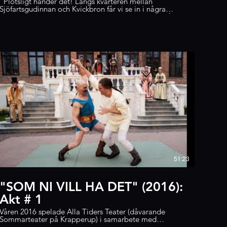
"Plötsligt händer det! Längs kvarteren mellan
Sjöfartsgudinnan och Kvickbron får vi se in i några
helsingborgares liv i blixtbelysning. Vi möter allt från
nyförälskade par till kränkta krögare i fem olika scener
på vardera fem minuter." Manus: EliSophie Andrée
Regi: Emelia Hansson Producent: Sarah Perfekt
Kostym: Sandra Haraldsen Film: Lukas Majorczyk
Redigering: Lukas Majorczyk, Torsten Gunnehill
Skådespelare: Vera Fhager, Linnea Ardenstedt, Inga
Storlind, Gustaf Rindestål, Rickard Grönberg, Kjell-Åke
Persson, Mathilda Becker, Lena Kronberg, Eva Storlind,
Nicolina Lopez, Torsten Gunnehill "Skådespelarna
framför i regi av Emelia Hansson scener som är både
rörande och högspända och där handlingen ofta gör
en tvärvändning." Malin Waak, Helsingborgs Dagblad
https://www.hd.se/2022-06-28/varma-och-latta-
teatermoten-bortom-h22-fluffigheterna?
fbclid=IwAR3a-
lbBxjL6vMeB6IRgWPjOxObTPqJiTIpOLj8ylyDvpWIYsSji3T-
YEHQ Alla Tiders Teater (2022).
51:23
"SOM NI VILL HA DET" (2016):
Akt # 1
Våren 2016 spelade Alla Tiders Teater (dåvarande
Sommarteater på Krapperup) i samarbete med
Helsingborgs stadsteater William Shakespeares "Som