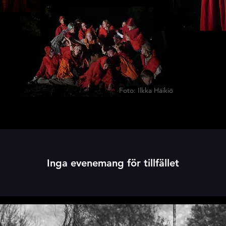
Foto: Ilkka Häikiö
Inga evenemang för tillfället