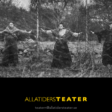
teatern@allatidersteater.se