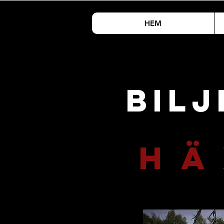
HEM
BIL
H Ä