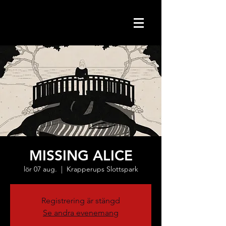
MISSING ALICE
lör 07 aug.
  |  
Krapperups Slottspark
Registrering är stängd
Se andra evenemang