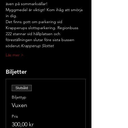
även på sommarkvällar! 
Myggmedel är viktigt! Kom ihåg att smörja 
in dig. 
Det finns gott om parkering vid 
Krapperups slottsparkering. Regionbuss 
222 stannar vid hållplatsen 
och 
föreställningen slutar före sista bussen 
söderut.
Krapperup Slottet 
Läs mer >
Biljetter
Slutsåld
Biljettyp
Vuxen
Pris
300,00 kr