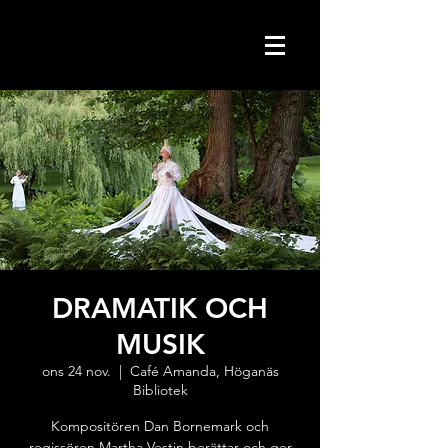
DRAMATIK OCH
MUSIK
ons 24 nov.
  |  
Café Amanda, Höganäs
Bibliotek
Kompositören Dan Bornemark och
regissören Martha Vestin berättar och ger