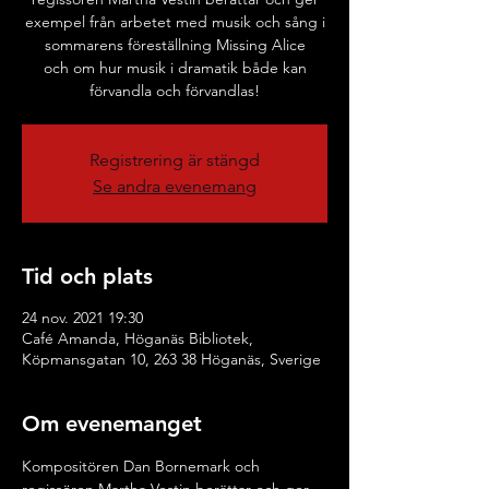
exempel från arbetet med musik och sång i
sommarens föreställning Missing Alice
och om hur musik i dramatik både kan
förvandla och förvandlas!
Registrering är stängd
Se andra evenemang
Tid och plats
24 nov. 2021 19:30
Café Amanda, Höganäs Bibliotek,
Köpmansgatan 10, 263 38 Höganäs, Sverige
Om evenemanget
Kompositören Dan Bornemark och 